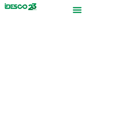
Desenvolvimento
estratégico para você
Atuando em projetos inovadores há
mais de 23 anos.
Saiba mais